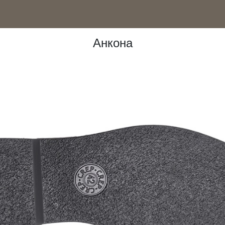
nt)
Анкона