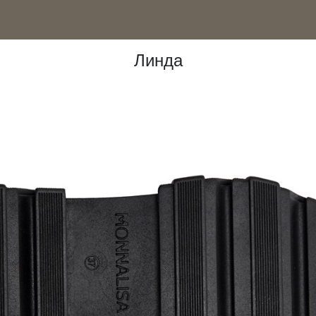
nt)
Линда